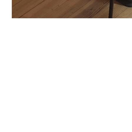
Lire la Newsletter FabLog
de mars #25