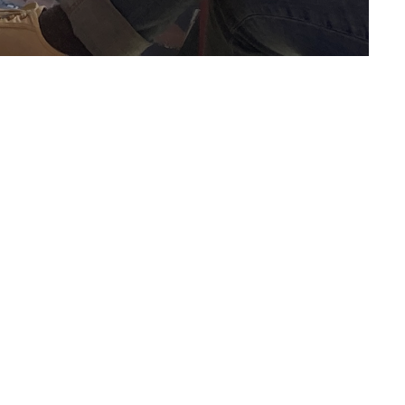
Lire la Newsletter FabLog
de janvier #23