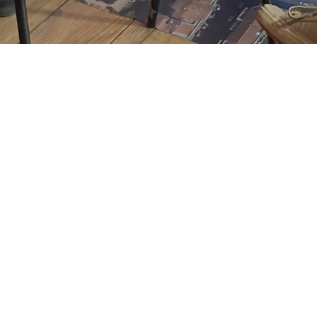
Lire la Newsletter FabLog
de février #24
Newsletter
06